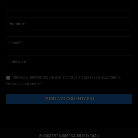
Comentario:
Nom
Ema
Siti
web
Guardar mi nombre, correo electrónico y sitio web en este navegador la
próxima vez que comente.
© Newspaper WordPress Theme by TagDiv