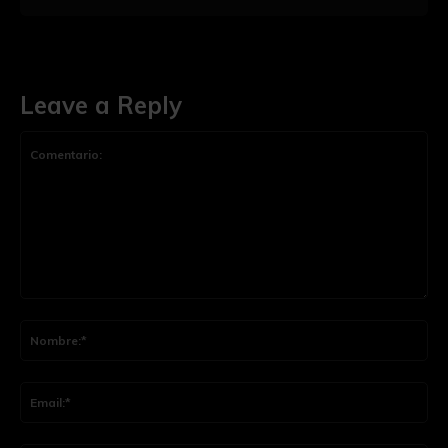
Leave a Reply
Comentario:
Nom
Ema