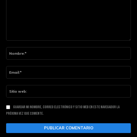
Comentario:
Nom
Ema
Siti
web
Guardar mi nombre, correo electrónico y sitio web en este navegador la
próxima vez que comente.