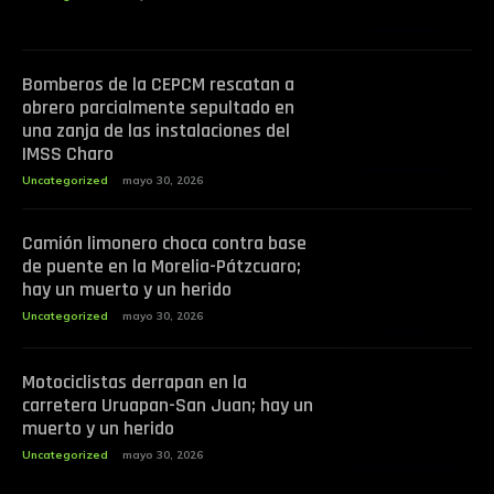
Bomberos de la CEPCM rescatan a
obrero parcialmente sepultado en
una zanja de las instalaciones del
IMSS Charo
Uncategorized
mayo 30, 2026
Camión limonero choca contra base
de puente en la Morelia-Pátzcuaro;
hay un muerto y un herido
Uncategorized
mayo 30, 2026
Motociclistas derrapan en la
carretera Uruapan-San Juan; hay un
muerto y un herido
Uncategorized
mayo 30, 2026