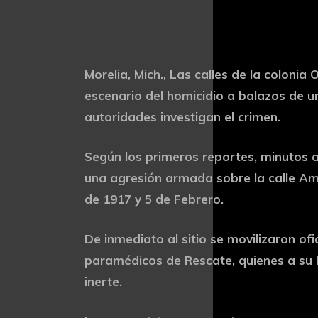
Morelia, Mich., Las calles de la colonia
escenario del homicidio a balazos de 
autoridades investigan el crimen.
Según los primeros reportes, minutos an
una agresión armada sobre la calle Am
de 1917 y 5 de Febrero.
De inmediato al sitio se movilizaron ofic
paramédicos de Rescate, quienes a su 
inerte.