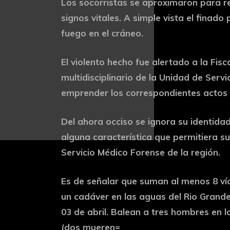
Los socorristas se aproximaron para re
signos vitales. A simple vista el finad
fuego en el cráneo.
El violento hecho fue alertado a la Fisc
multidisciplinario de la Unidad de Serv
emprender los correspondientes actos 
Del ahora occiso se ignora su identidad
alguna característica que permitiera su
Servicio Médico Forense de la región.
Es de señalar que suman al menos 8 víc
un cadáver en las aguas del Rio Grande
03 de abril. Balean a tres hombres en l
(dos mueren=