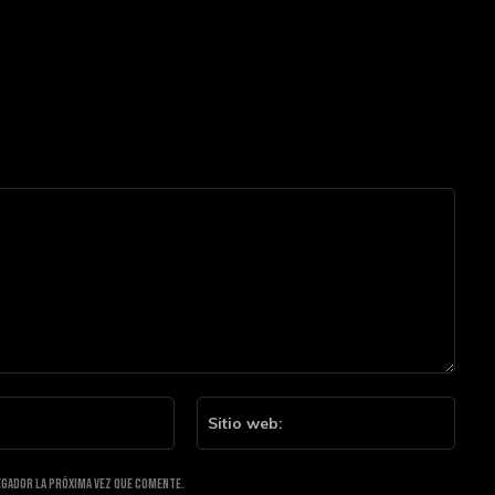
Email:*
Sitio
web:
egador la próxima vez que comente.