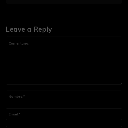
Leave a Reply
Comentario:
Nom
Ema