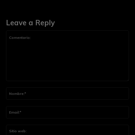
Leave a Reply
Comentario:
Nom
Ema
Siti
web