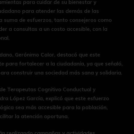
amientas para cuidar de su bienestar y
ciudadano para atender las demás de las
ta suma de esfuerzos, tanto consejeros como
er a consultas a un costo accesible, con la
nal.
adano, Gerónimo Color, destacó que este
 para fortalecer a la ciudadanía, ya que señaló,
para construir una sociedad más sana y solidaria.
o de Terapeutas Cognitivo Conductual y
dra López García, explicó que este esfuerzo
lógica sea más accesible para la población,
ilitar la atención oportuna.
án realizando campañas y actividades