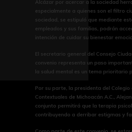
Alcázar por acercar a la sociedad herr
especialmente a quienes son el filtro 
sociedad, se estipuló que mediante es
empleados y sus familias, podrán acced
intención de cuidar su bienestar emocio
El secretario general del Consejo Ciud
convenio representa un paso importante
la salud mental es un tema prioritario 
Por su parte, la presidenta del Colegi
Contextuales de Michoacán A.C., Alejan
conjunto permitirá que la terapia psico
contribuyendo a derribar estigmas y fac
Como parte de este convenio, se estar