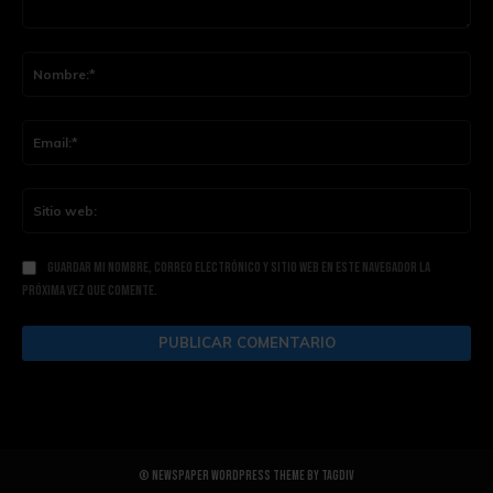
Comentario:
Nom
Ema
Siti
web
Guardar mi nombre, correo electrónico y sitio web en este navegador la
próxima vez que comente.
© Newspaper WordPress Theme by TagDiv