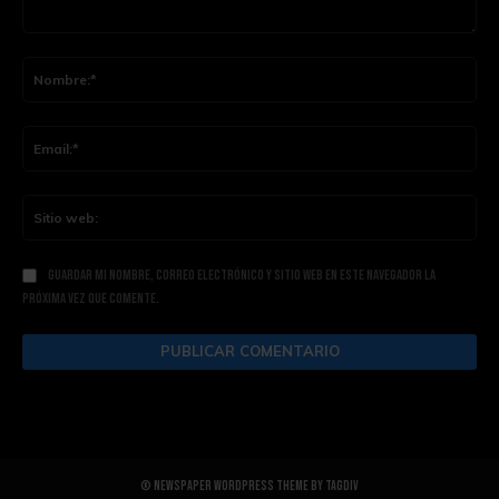
Comentario:
Nom
Ema
Siti
web
Guardar mi nombre, correo electrónico y sitio web en este navegador la
próxima vez que comente.
© Newspaper WordPress Theme by TagDiv