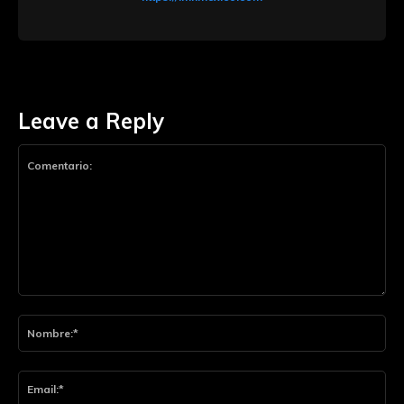
Leave a Reply
Comentario:
Nom
Ema