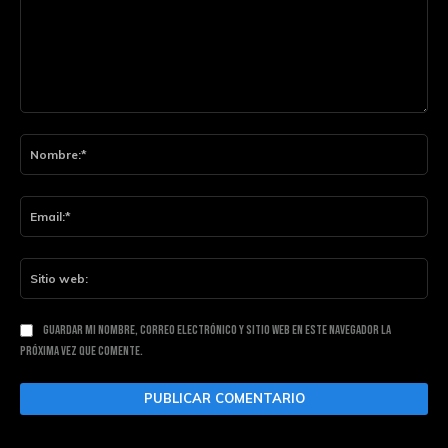
Comentario:
Nom
Ema
Siti
web
Guardar mi nombre, correo electrónico y sitio web en este navegador la
próxima vez que comente.