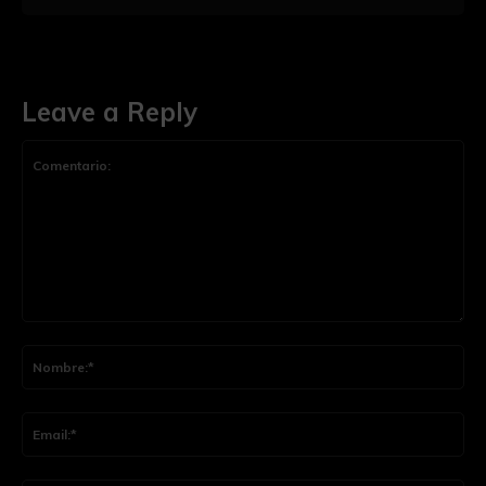
Leave a Reply
Comentario:
Nom
Ema