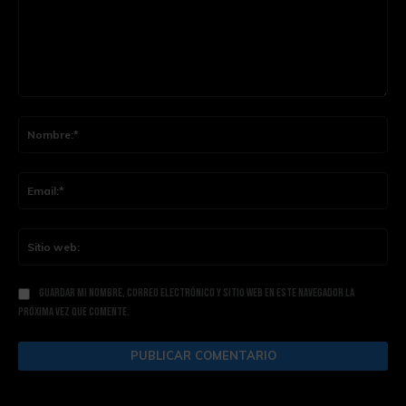
Comentario:
Nom
Ema
Siti
web
Guardar mi nombre, correo electrónico y sitio web en este navegador la
próxima vez que comente.