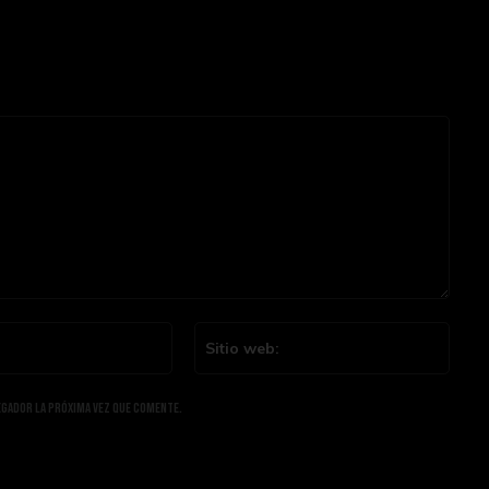
Email:*
Sitio
web:
egador la próxima vez que comente.