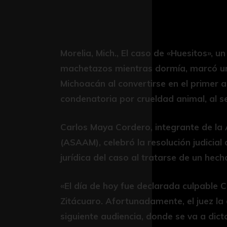
Morelia, Mich., El caso de «Huesitos», u
machetazos mientras dormía, marcó un 
Michoacán al convertirse en el primer 
condenatoria por crueldad animal, al s
Carlos Maya Cordero, integrante de la
(ASAAM), celebró la resolución judicial 
jurídica del caso al tratarse de un hecho
«El día de hoy fue declarada culpable C
Zitácuaro. Afortunadamente, el juez la
siguiente audiencia, donde se va a dict