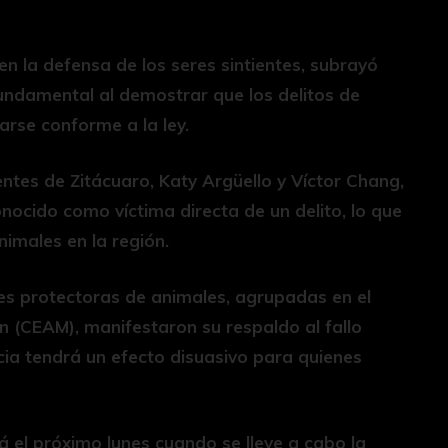
 la defensa de los seres sintientes, subrayó
undamental al demostrar que los delitos de
rse conforme a la ley.
entes de Zitácuaro, Katy Argüello y Víctor Chang,
nocido como víctima directa de un delito, lo que
animales en la región.
es protectoras de animales, agrupadas en el
 (CEAM), manifestaron su respaldo al fallo
cia tendrá un efecto disuasivo para quienes
erá el próximo lunes cuando se lleve a cabo la