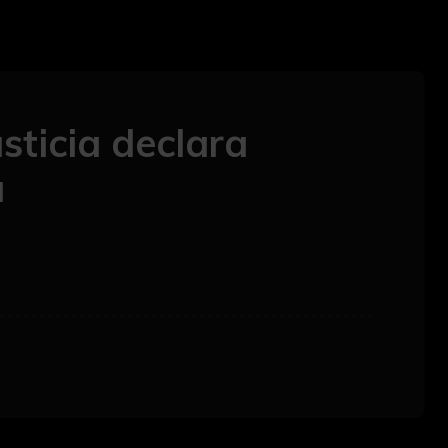
usticia declara
a