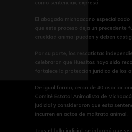
como sentencia», expresó.
El abogado michoacano especializado en
que este proceso deja un precedente f
crueldad animal pueden y deben castiga
Por su parte, los rescatistas independi
celebraron que Huesitos haya sido reco
fortalece la protección jurídica de los 
De igual forma, cerca de 40 asociacion
Comité Estatal Animalista de Michoacán
judicial y consideraron que esta senten
incurren en actos de maltrato animal.
Tras el fallo judicial, se informó que s