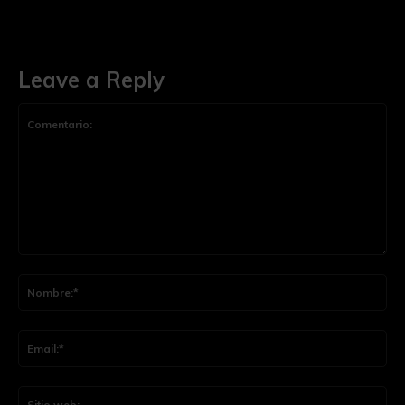
Leave a Reply
Comentario:
Nom
Ema
Siti